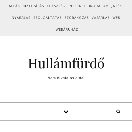
Skip to content
ÁLLÁS
BIZTOSÍTÁS
EGÉSZSÉG
INTERNET
IRODALOM
JÁTÉK
NYARALÁS
SZOLGÁLTATÁS
SZÓRAKOZÁS
VÁSÁRLÁS
WEB
WEBÁRUHÁZ
Hullámfürdő
Nem hivatalos oldal