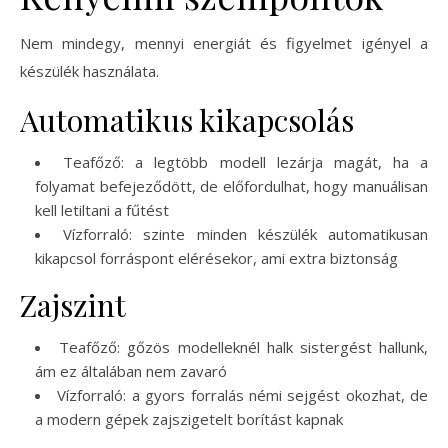
Nem mindegy, mennyi energiát és figyelmet igényel a
készülék használata.
Automatikus kikapcsolás
Teafőző: a legtöbb modell lezárja magát, ha a
folyamat befejeződött, de előfordulhat, hogy manuálisan
kell letiltani a fűtést
Vízforraló: szinte minden készülék automatikusan
kikapcsol forráspont elérésekor, ami extra biztonság
Zajszint
Teafőző: gőzös modelleknél halk sistergést hallunk,
ám ez általában nem zavaró
Vízforraló: a gyors forralás némi sejgést okozhat, de
a modern gépek zajszigetelt borítást kapnak