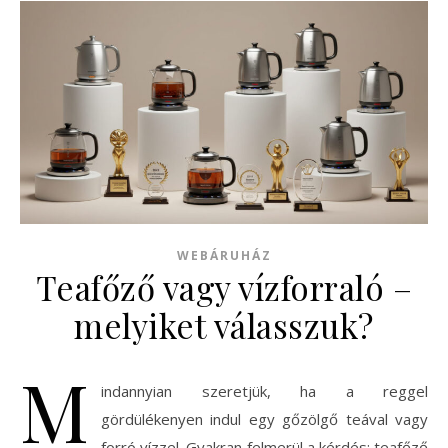
WEBÁRUHÁZ
Teafőző vagy vízforraló –
melyiket válasszuk?
M
indannyian szeretjük, ha a reggel
gördülékenyen indul egy gőzölgő teával vagy
forró vízzel. Gyakran felmerül a kérdés: teafőző