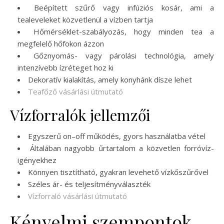
Beépített szűrő vagy infúziós kosár, ami a
tealeveleket közvetlenül a vízben tartja
Hőmérséklet-szabályozás, hogy minden tea a
megfelelő hőfokon ázzon
Gőznyomás- vagy párolási technológia, amely
intenzívebb ízréteget hoz ki
Dekoratív kialakítás, amely konyhánk dísze lehet
Teafőző vásárlási útmutató
Vízforralók jellemzői
Egyszerű on–off működés, gyors használatba vétel
Általában nagyobb űrtartalom a közvetlen forróvíz-
igényekhez
Könnyen tisztítható, gyakran levehető vízkőszűrővel
Széles ár- és teljesítményválaszték
Vízforraló vásárlási útmutató
Kényelmi szempontok