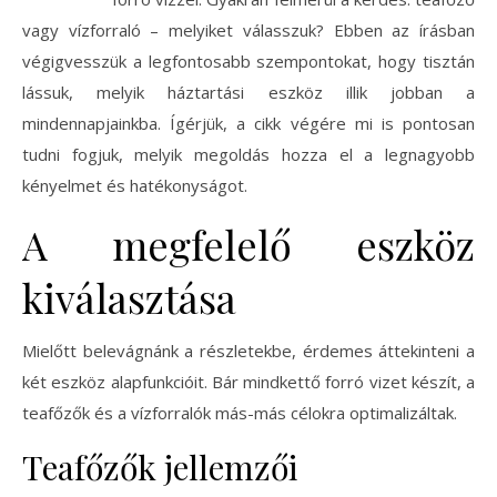
vagy vízforraló – melyiket válasszuk? Ebben az írásban
végigvesszük a legfontosabb szempontokat, hogy tisztán
lássuk, melyik háztartási eszköz illik jobban a
mindennapjainkba. Ígérjük, a cikk végére mi is pontosan
tudni fogjuk, melyik megoldás hozza el a legnagyobb
kényelmet és hatékonyságot.
A megfelelő eszköz
kiválasztása
Mielőtt belevágnánk a részletekbe, érdemes áttekinteni a
két eszköz alapfunkcióit. Bár mindkettő forró vizet készít, a
teafőzők és a vízforralók más-más célokra optimalizáltak.
Teafőzők jellemzői