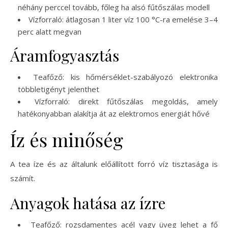
néhány perccel tovább, főleg ha alsó fűtőszálas modell
Vízforraló: átlagosan 1 liter víz 100 °C-ra emelése 3–4
perc alatt megvan
Áramfogyasztás
Teafőző: kis hőmérséklet-szabályozó elektronika
többletigényt jelenthet
Vízforraló: direkt fűtőszálas megoldás, amely
hatékonyabban alakítja át az elektromos energiát hővé
Íz és minőség
A tea íze és az általunk előállított forró víz tisztasága is
számít.
Anyagok hatása az ízre
Teafőző: rozsdamentes acél vagy üveg lehet a fő