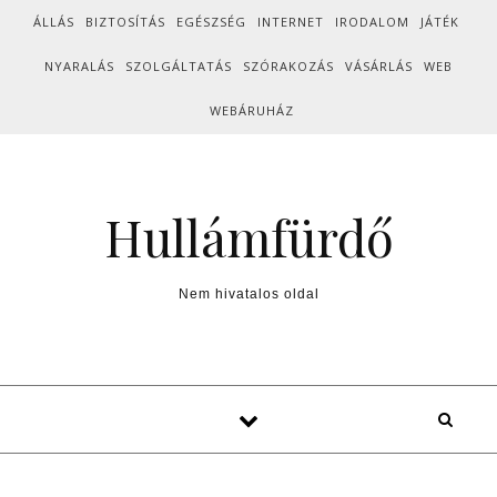
Skip to content
ÁLLÁS
BIZTOSÍTÁS
EGÉSZSÉG
INTERNET
IRODALOM
JÁTÉK
NYARALÁS
SZOLGÁLTATÁS
SZÓRAKOZÁS
VÁSÁRLÁS
WEB
WEBÁRUHÁZ
Hullámfürdő
Nem hivatalos oldal