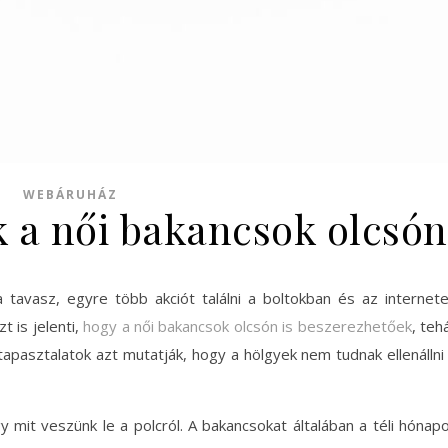
WEBÁRUHÁZ
k a női bakancsok olcsón
 tavasz, egyre több akciót találni a boltokban és az internet
t is jelenti,
hogy a női bakancsok olcsón is beszerezhetőek
, teh
 tapasztalatok azt mutatják, hogy a hölgyek nem tudnak ellenállni
mit veszünk le a polcról. A bakancsokat általában a téli hónap