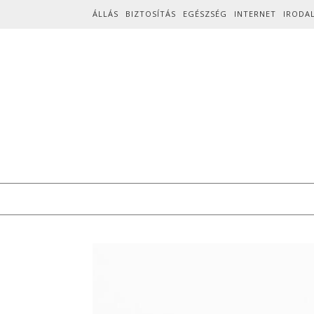
Skip to content
ÁLLÁS
BIZTOSÍTÁS
EGÉSZSÉG
INTERNET
IRODA