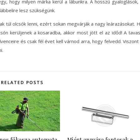
gy, hogy milyen márka kerül a lábunkra. A hosszú gyaloglások,
 lábbelire lesz szükségünk.
 túl olcsók lenni, ezért sokan megvárják a nagy leárazásokat. 
són kerüljenek a kosaradba, akkor most jött el az időd! A tava
enceire és csak fél évet kell várnod arra, hogy felvedd. Viszont
i.
RELATED POSTS
nes fűkasza automata
Miért annyira fontosak a