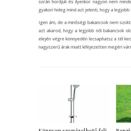
során hordjuk és ilyenkor nagyon nem minde
gyakori hideg mind azt jelenti, hogy a legjobb
Igen ám, de a minőségi bakancsok nem szoktak
azt akarod, hogy a legjobb női bakancsok olc
elején végre könnyedén lecsaphatsz a tél kedv
nagyszerű árak miatt kifejezetten megéri várn
Könnyen szervizelhető fali
Benzi