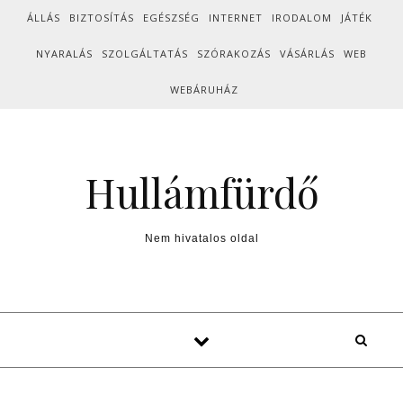
Skip to content
ÁLLÁS
BIZTOSÍTÁS
EGÉSZSÉG
INTERNET
IRODALOM
JÁTÉK
NYARALÁS
SZOLGÁLTATÁS
SZÓRAKOZÁS
VÁSÁRLÁS
WEB
WEBÁRUHÁZ
Hullámfürdő
Nem hivatalos oldal