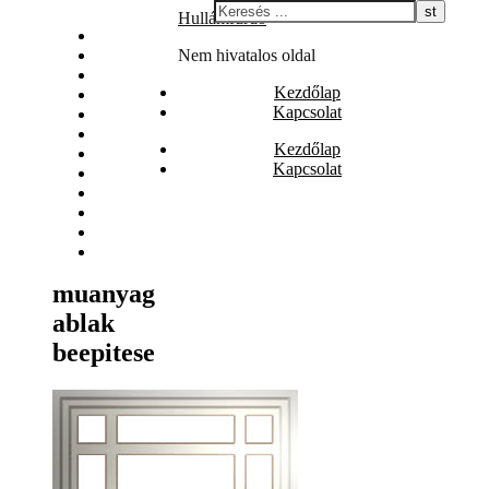
Skip
Hullámfürdő
Állás
to
Biztosítás
Nem hivatalos oldal
content
Egészség
Kezdőlap
Internet
Kapcsolat
Irodalom
Játék
Kezdőlap
Nyaralás
Kapcsolat
Szolgáltatás
Szórakozás
Vásárlás
Web
Webáruház
muanyag
ablak
beepitese