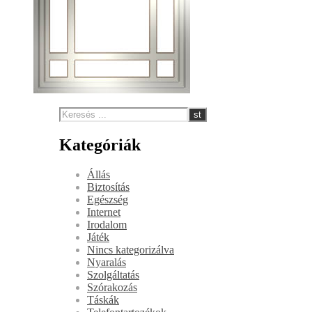
Kategóriák
Állás
Biztosítás
Egészség
Internet
Irodalom
Játék
Nincs kategorizálva
Nyaralás
Szolgáltatás
Szórakozás
Táskák