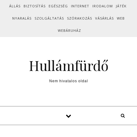
Skip to content
ÁLLÁS
BIZTOSÍTÁS
EGÉSZSÉG
INTERNET
IRODALOM
JÁTÉK
NYARALÁS
SZOLGÁLTATÁS
SZÓRAKOZÁS
VÁSÁRLÁS
WEB
WEBÁRUHÁZ
Hullámfürdő
Nem hivatalos oldal