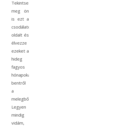
Tekintse
meg ön
is ezt a
csodálatos
oldalt és
élvezze
ezeket a
hideg
fagyos
hónapokat,
bentről
a
melegből!
Legyen
mindig
vidám,