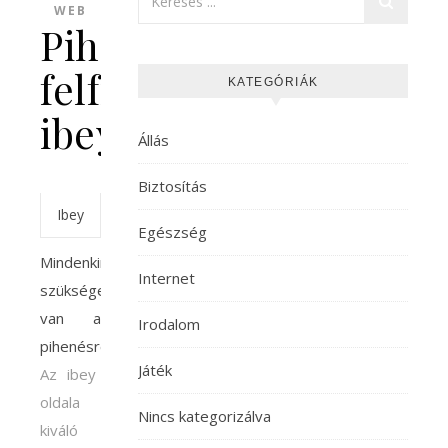
WEB
Pihenés,
felfrissülés,
KATEGÓRIÁK
ibey!
Állás
Biztosítás
Ibey
Egészség
Mindenkinek
Internet
szüksége
van a
Irodalom
pihenésre!
Játék
Az ibey
oldala
Nincs kategorizálva
kiváló