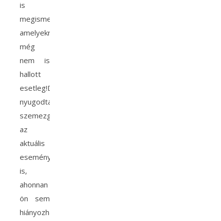
is
megismerkedhet,
amelyekről
még
nem is
hallott
esetleg!
De
nyugodtan
szemezgethet
az
aktuális
eseményekből
is,
ahonnan
ön sem
hiányozhat!