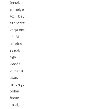
önnek is
a helye!
Az ibey
szeretettel
várja önt
is! Mi is
lehetne
szebb
egy
kiadós
vacsora
után,
mint egy
pohár
finom
itallal, a