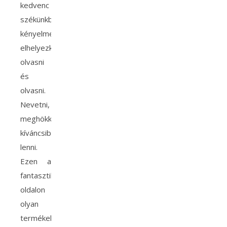
kedvenc
székünkben
kényelmesen
elhelyezkedve
olvasni
és
olvasni.
Nevetni,
meghökkeni,
kíváncsibbnak
lenni.
Ezen a
fantasztikus
oldalon
olyan
termékekkel