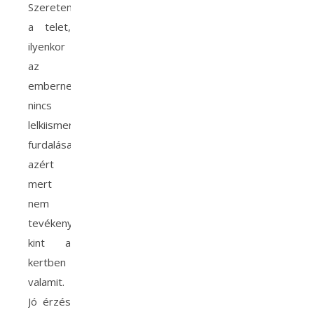
Szeretem
a telet,
ilyenkor
az
embernek
nincs
lelkiismeret
furdalása,
azért
mert
nem
tevékenykedik
kint a
kertben
valamit.
Jó érzés