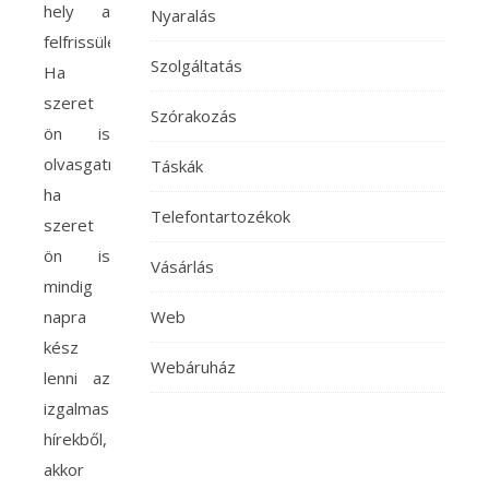
hely a
Nyaralás
felfrissülésre!
Szolgáltatás
Ha
szeret
Szórakozás
ön is
olvasgatni,
Táskák
ha
Telefontartozékok
szeret
ön is
Vásárlás
mindig
napra
Web
kész
Webáruház
lenni az
izgalmas
hírekből,
akkor