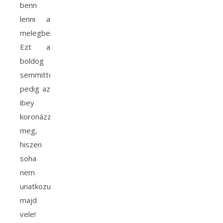
benn
lenni a
melegben.
Ezt a
boldog
semmittevést
pedig az
ibey
koronázza
meg,
hiszen
soha
nem
unatkozunk
majd
vele!