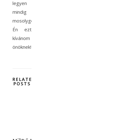
legyen
mindig
mosolygós.
Én ezt
kívánom
önöknek!
RELATED
POSTS