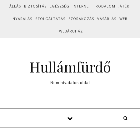
Skip to content
ÁLLÁS
BIZTOSÍTÁS
EGÉSZSÉG
INTERNET
IRODALOM
JÁTÉK
NYARALÁS
SZOLGÁLTATÁS
SZÓRAKOZÁS
VÁSÁRLÁS
WEB
WEBÁRUHÁZ
Hullámfürdő
Nem hivatalos oldal