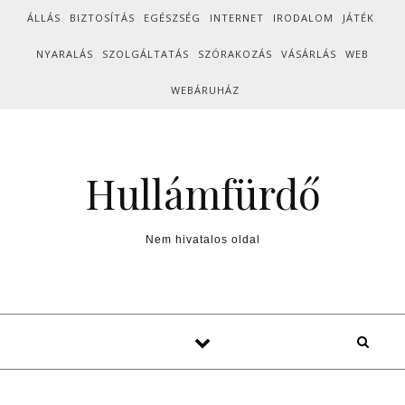
Skip to content
ÁLLÁS
BIZTOSÍTÁS
EGÉSZSÉG
INTERNET
IRODALOM
JÁTÉK
NYARALÁS
SZOLGÁLTATÁS
SZÓRAKOZÁS
VÁSÁRLÁS
WEB
WEBÁRUHÁZ
Hullámfürdő
Nem hivatalos oldal