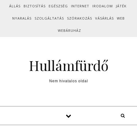
Skip to content
ÁLLÁS
BIZTOSÍTÁS
EGÉSZSÉG
INTERNET
IRODALOM
JÁTÉK
NYARALÁS
SZOLGÁLTATÁS
SZÓRAKOZÁS
VÁSÁRLÁS
WEB
WEBÁRUHÁZ
Hullámfürdő
Nem hivatalos oldal