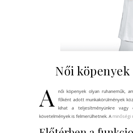
Női köpenyek
A
női köpenyek olyan ruhaneműk, am
főként adott munkakörülmények köz
kihat a teljesítményünkre vagy
követelmények is felmerülhetnek. A
minőségi 
Előtérben a funkci