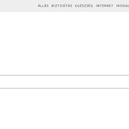
Skip to content
ÁLLÁS
BIZTOSÍTÁS
EGÉSZSÉG
INTERNET
IRODA