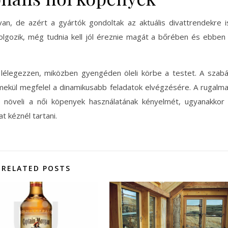
an, de azért a gyártók gondoltak az aktuális divattrendekre i
dolgozik, még tudnia kell jól éreznie magát a bőrében és ebben
lélegezzen, miközben gyengéden öleli körbe a testet. A szab
emekül megfelel a dinamikusabb feladatok elvégzésére. A rugalm
növeli a női köpenyek használatának kényelmét, ugyanakkor
t kéznél tartani.
RELATED POSTS