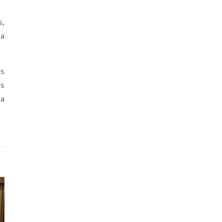
s,
 a
ás
as
 a