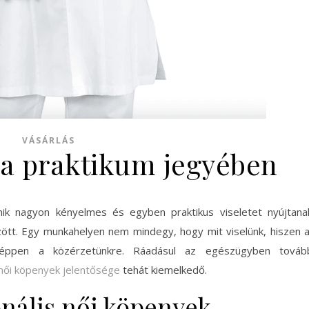
VÁSÁRLÁS
 a praktikum jegyében
ik nagyon kényelmes és egyben praktikus viseletet nyújtana
ött. Egy munkahelyen nem mindegy, hogy mit viselünk, hiszen 
 éppen a közérzetünkre. Ráadásul az egészügyben továb
női köpenyek jelentősége
tehát kiemelkedő.
onális női köpenyek