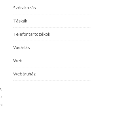
Szórakozás
Táskák
Telefontartozékok
Vásárlás
Web
Webáruház
k,
az
bi