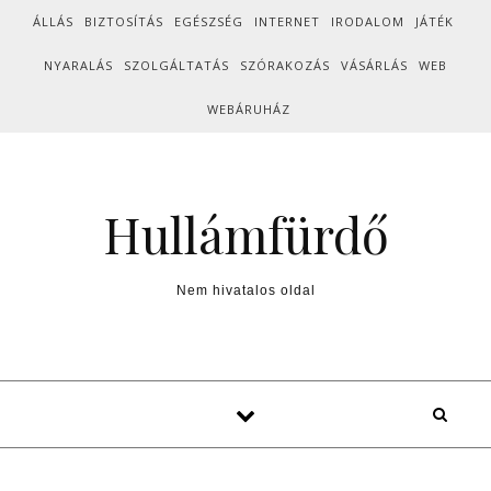
Skip to content
ÁLLÁS
BIZTOSÍTÁS
EGÉSZSÉG
INTERNET
IRODALOM
JÁTÉK
NYARALÁS
SZOLGÁLTATÁS
SZÓRAKOZÁS
VÁSÁRLÁS
WEB
WEBÁRUHÁZ
Hullámfürdő
Nem hivatalos oldal