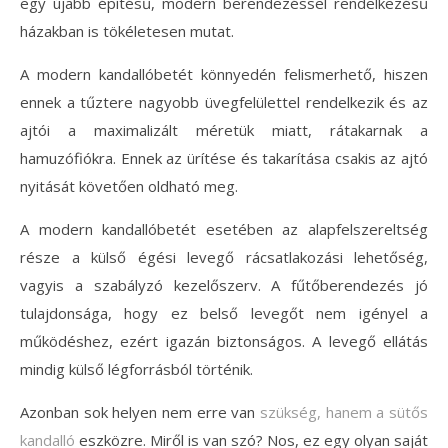
egy újabb építésű, modern berendezéssel rendelkezésű
házakban is tökéletesen mutat.
A modern kandallóbetét könnyedén felismerhető, hiszen
ennek a tűztere nagyobb üvegfelülettel rendelkezik és az
ajtói a maximalizált méretük miatt, rátakarnak a
hamuzófiókra. Ennek az ürítése és takarítása csakis az ajtó
nyitását követően oldható meg.
A modern kandallóbetét esetében az alapfelszereltség
része a külső égési levegő rácsatlakozási lehetőség,
vagyis a szabályzó kezelőszerv. A fűtőberendezés jó
tulajdonsága, hogy ez belső levegőt nem igényel a
működéshez, ezért igazán biztonságos. A levegő ellátás
mindig külső légforrásból történik.
Azonban sok helyen nem erre van
szükség, hanem a sütős
kandalló
eszközre. Miről is van szó? Nos, ez egy olyan saját