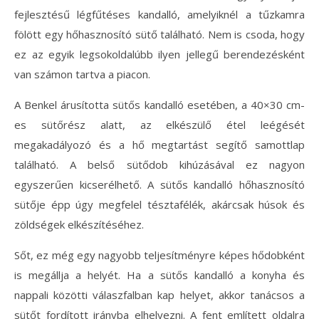
fejlesztésű légfűtéses kandalló, amelyiknél a tűzkamra
fölött egy hőhasznosító sütő található. Nem is csoda, hogy
ez az egyik legsokoldalúbb ilyen jellegű berendezésként
van számon tartva a piacon.
A Benkel árusította sütős kandalló esetében, a 40×30 cm-
es sütőrész alatt, az elkészülő étel leégését
megakadályozó és a hő megtartást segítő samottlap
található. A belső sütődob kihúzásával ez nagyon
egyszerűen kicserélhető. A sütős kandalló hőhasznosító
sütője épp úgy megfelel tésztafélék, akárcsak húsok és
zöldségek elkészítéséhez.
Sőt, ez még egy nagyobb teljesítményre képes hődobként
is megállja a helyét. Ha a sütős kandalló a konyha és
nappali közötti válaszfalban kap helyet, akkor tanácsos a
sütőt fordított irányba elhelyezni. A fent említett oldalra