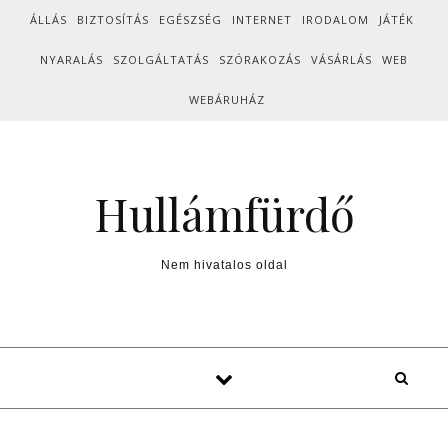
Skip to content
ÁLLÁS
BIZTOSÍTÁS
EGÉSZSÉG
INTERNET
IRODALOM
JÁTÉK
NYARALÁS
SZOLGÁLTATÁS
SZÓRAKOZÁS
VÁSÁRLÁS
WEB
WEBÁRUHÁZ
Hullámfürdő
Nem hivatalos oldal