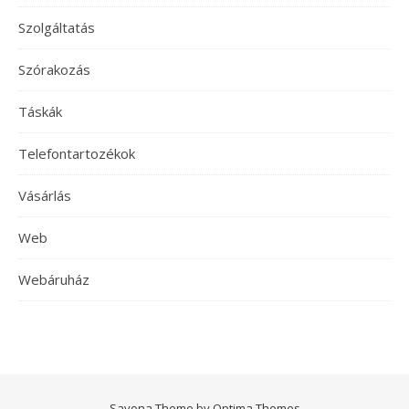
Szolgáltatás
Szórakozás
Táskák
Telefontartozékok
Vásárlás
Web
Webáruház
Savona Theme by
Optima Themes