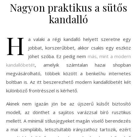
Nagyon praktikus a sütős
kandalló
H
a valaki a régi kandalló helyett szeretne egy
jobbat, korszerűbbet, akkor csakis egy eszköz
jöhet szóba. Ez pedig nem
más, mint a modern
kandallóbetét
, amelyik számtalan hazai shopban
megvásárolható, többek között a benkel.hu internetes
boltban is. Az itt beszerezhető modern kandallóbetét két
különböző frontrésszel is kérhető.
Akinek nem igazán jön be az újszerű külsőt biztosító
modell, az dönthet a sajátos varázzsal bíró rusztikus
mellett. A minimál stílusjegyeket magán viselő berendezés
a mai szimplább, letisztultabb irányzathoz tartozik, ezért