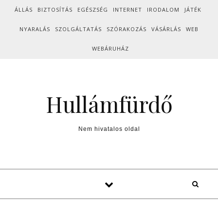
Skip to content
ÁLLÁS
BIZTOSÍTÁS
EGÉSZSÉG
INTERNET
IRODALOM
JÁTÉK
NYARALÁS
SZOLGÁLTATÁS
SZÓRAKOZÁS
VÁSÁRLÁS
WEB
WEBÁRUHÁZ
Hullámfürdő
Nem hivatalos oldal