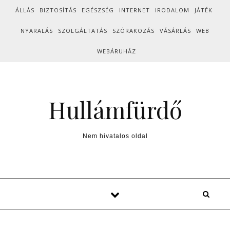
Skip to content
ÁLLÁS
BIZTOSÍTÁS
EGÉSZSÉG
INTERNET
IRODALOM
JÁTÉK
NYARALÁS
SZOLGÁLTATÁS
SZÓRAKOZÁS
VÁSÁRLÁS
WEB
WEBÁRUHÁZ
Hullámfürdő
Nem hivatalos oldal