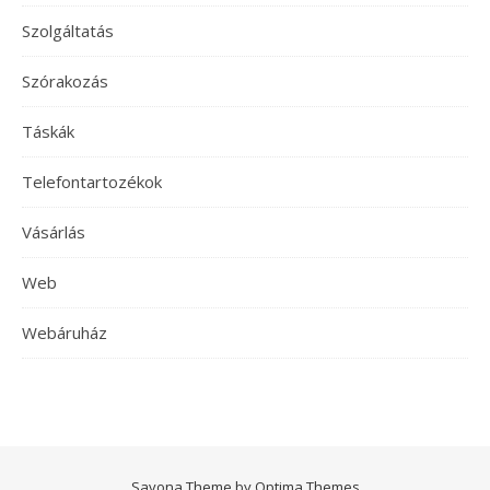
Szolgáltatás
Szórakozás
Táskák
Telefontartozékok
Vásárlás
Web
Webáruház
Savona Theme by
Optima Themes