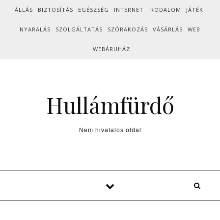
Skip to content
ÁLLÁS
BIZTOSÍTÁS
EGÉSZSÉG
INTERNET
IRODALOM
JÁTÉK
NYARALÁS
SZOLGÁLTATÁS
SZÓRAKOZÁS
VÁSÁRLÁS
WEB
WEBÁRUHÁZ
Hullámfürdő
Nem hivatalos oldal