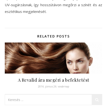
UV-sugárzásnak, így hosszútávon megőrzi a színét és az
esztétikus megjelenését.
RELATED POSTS
A Revalid ára megéri a befektetést
2016. június 26. vasárnap