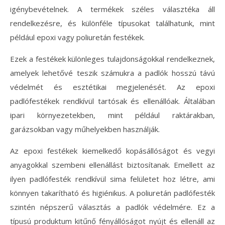
igénybevételnek. A termékek széles választéka áll
rendelkezésre, és különféle típusokat találhatunk, mint
például epoxi vagy poliuretán festékek.
Ezek a festékek különleges tulajdonságokkal rendelkeznek,
amelyek lehetővé teszik számukra a padlók hosszú távú
védelmét és esztétikai megjelenését. Az epoxi
padlófestékek rendkívül tartósak és ellenállóak. Általában
ipari környezetekben, mint például raktárakban,
garázsokban vagy műhelyekben használják.
Az epoxi festékek kiemelkedő kopásállóságot és vegyi
anyagokkal szembeni ellenállást biztosítanak. Emellett az
ilyen padlófesték rendkívül sima felületet hoz létre, ami
könnyen takarítható és higiénikus. A poliuretán padlófesték
szintén népszerű választás a padlók védelmére. Ez a
típusú produktum kitűnő fényállóságot nyújt és ellenáll az