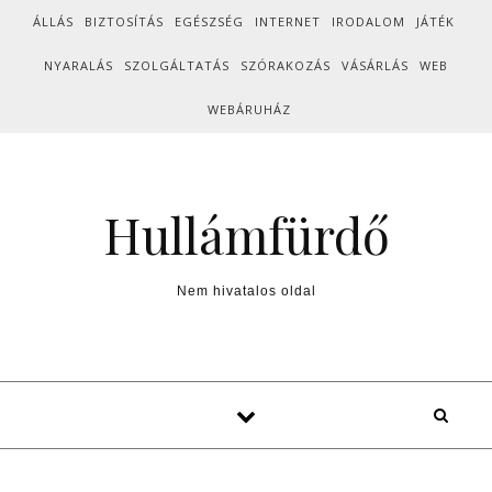
Skip to content
ÁLLÁS
BIZTOSÍTÁS
EGÉSZSÉG
INTERNET
IRODALOM
JÁTÉK
NYARALÁS
SZOLGÁLTATÁS
SZÓRAKOZÁS
VÁSÁRLÁS
WEB
WEBÁRUHÁZ
Hullámfürdő
Nem hivatalos oldal