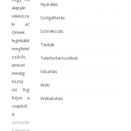
Nyaralás
alapján
válassza
Szolgáltatás
ki az
Szórakozás
Önnek
leginkább
Táskák
megfelelő
szűrőt,
Telefontartozékok
amivel
Vásárlás
mindig
tiszta
Web
víz fog
folyni a
Webáruház
csapból.
A
víztisztítás
különösen