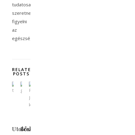
tudatosan
szeretne
figyelni
az
egészségére.
RELATED
POSTS
Utolérhetetlenül
Bőséges
A