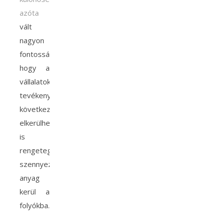
azóta
vált
nagyon
fontossá,
hogy a
vállalatok
tevékenységének
következtében,
elkerülhetetlenül
is
rengeteg
szennyező
anyag
kerül a
folyókba.