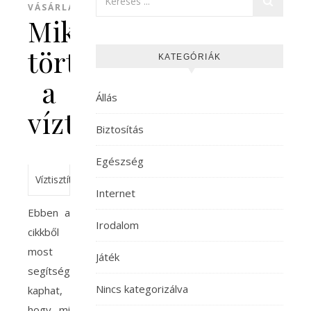
VÁSÁRLÁS
Miként
történjen
KATEGÓRIÁK
a
Állás
víztisztítás?
Biztosítás
Egészség
Víztisztítás
Internet
Ebben a
Irodalom
cikkből
most
Játék
segítséget
Nincs kategorizálva
kaphat,
hogy mi