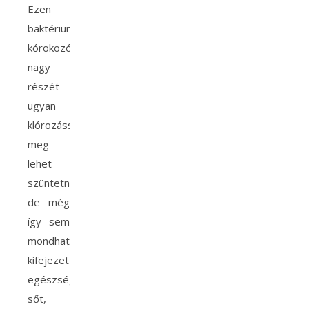
Ezen
baktériumok,
kórokozók
nagy
részét
ugyan
klórozással
meg
lehet
szüntetni,
de még
így sem
mondható
kifejezetten
egészségesnek,
sőt,