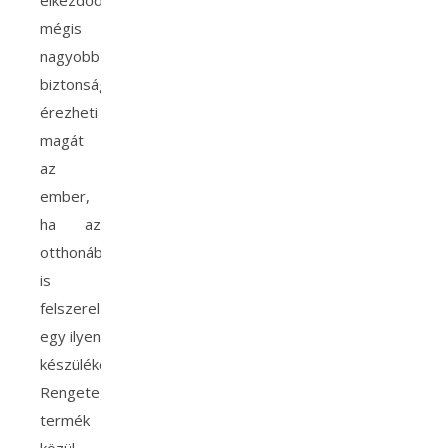
elkezdődik,
mégis
nagyobb
biztonságban
érezheti
magát
az
ember,
ha az
otthonában
is
felszerel
egy ilyen
készüléket.
Rengetegféle
termék