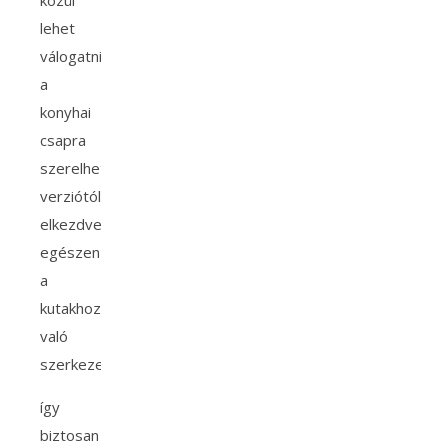
közül
lehet
válogatni,
a
konyhai
csapra
szerelhető
verziótól
elkezdve,
egészen
a
kutakhoz
való
szerkezetekig,
így
biztosan