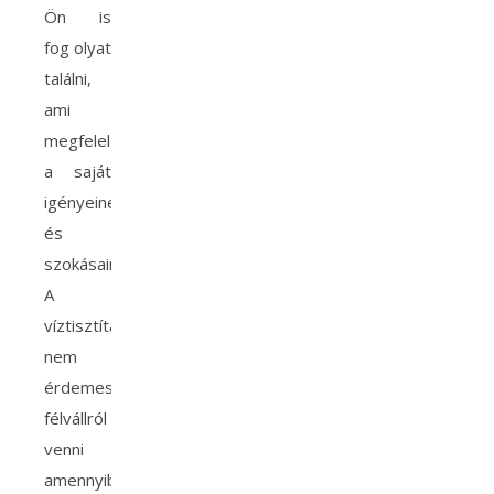
Ön is
fog olyat
találni,
ami
megfelel
a saját
igényeinek
és
szokásainak.
A
víztisztítást
nem
érdemes
félvállról
venni
amennyiben