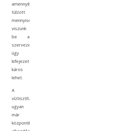
amennyiben
túlzott
mennyiséget
viszünk
be a
szervezetünkbe,
úgy
kifejezetten
káros
lehet.
A
víztisztítás
ugyan
már
központilag