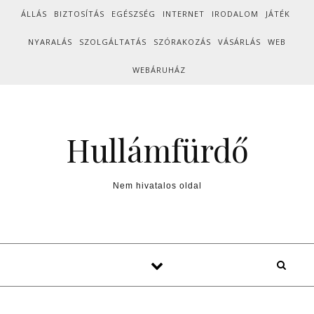
Skip to content
ÁLLÁS
BIZTOSÍTÁS
EGÉSZSÉG
INTERNET
IRODALOM
JÁTÉK
NYARALÁS
SZOLGÁLTATÁS
SZÓRAKOZÁS
VÁSÁRLÁS
WEB
WEBÁRUHÁZ
Hullámfürdő
Nem hivatalos oldal