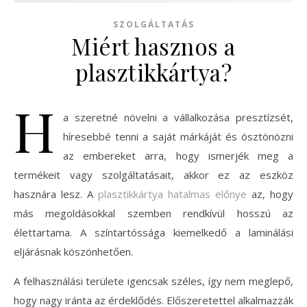
SZOLGÁLTATÁS
Miért hasznos a
plasztikkártya?
H
a szeretné növelni a vállalkozása presztízsét,
híresebbé tenni a saját márkáját és ösztönözni
az embereket arra, hogy ismerjék meg a
termékeit vagy szolgáltatásait, akkor ez az eszköz
hasznára lesz. A
plasztikkártya hatalmas előnye
az, hogy
más megoldásokkal szemben rendkívül hosszú az
élettartama. A színtartóssága kiemelkedő a laminálási
eljárásnak köszönhetően.
A felhasználási területe igencsak széles, így nem meglepő,
hogy nagy iránta az érdeklődés. Előszeretettel alkalmazzák