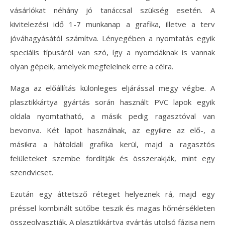
vásárlókat néhány jó tanáccsal szükség esetén. A
kivitelezési idő 1-7 munkanap a grafika, illetve a terv
jóváhagyásától számítva. Lényegében a nyomtatás egyik
speciális típusáról van szó, így a nyomdáknak is vannak
olyan gépeik, amelyek megfelelnek erre a célra.
Maga az előállítás különleges eljárással megy végbe. A
plasztikkártya gyártás során használt PVC lapok egyik
oldala nyomtatható, a másik pedig ragasztóval van
bevonva. Két lapot használnak, az egyikre az elő-, a
másikra a hátoldali grafika kerül, majd a ragasztós
felületeket szembe fordítják és összerakják, mint egy
szendvicset.
Ezután egy áttetsző réteget helyeznek rá, majd egy
préssel kombinált sütőbe teszik és magas hőmérsékleten
összeolvasztják. A plasztikkártya gyártás utolsó fázisa nem