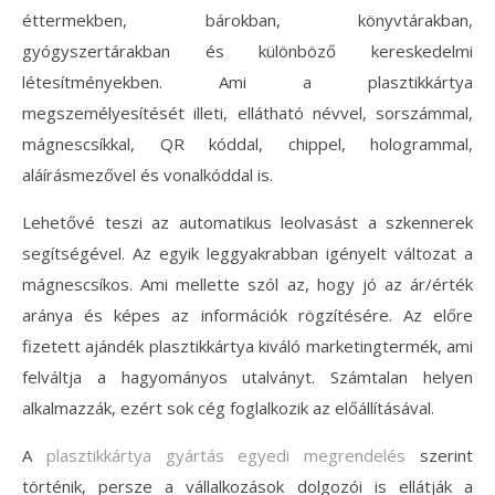
éttermekben, bárokban, könyvtárakban,
gyógyszertárakban és különböző kereskedelmi
létesítményekben. Ami a plasztikkártya
megszemélyesítését illeti, ellátható névvel, sorszámmal,
mágnescsíkkal, QR kóddal, chippel, hologrammal,
aláírásmezővel és vonalkóddal is.
Lehetővé teszi az automatikus leolvasást a szkennerek
segítségével. Az egyik leggyakrabban igényelt változat a
mágnescsíkos. Ami mellette szól az, hogy jó az ár/érték
aránya és képes az információk rögzítésére. Az előre
fizetett ajándék plasztikkártya kiváló marketingtermék, ami
felváltja a hagyományos utalványt. Számtalan helyen
alkalmazzák, ezért sok cég foglalkozik az előállításával.
A
plasztikkártya gyártás egyedi megrendelés
szerint
történik, persze a vállalkozások dolgozói is ellátják a