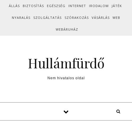
Skip to content
ÁLLÁS
BIZTOSÍTÁS
EGÉSZSÉG
INTERNET
IRODALOM
JÁTÉK
NYARALÁS
SZOLGÁLTATÁS
SZÓRAKOZÁS
VÁSÁRLÁS
WEB
WEBÁRUHÁZ
Hullámfürdő
Nem hivatalos oldal