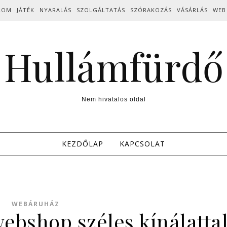
LOM
JÁTÉK
NYARALÁS
SZOLGÁLTATÁS
SZÓRAKOZÁS
VÁSÁRLÁS
WEB
Hullámfürdő
Nem hivatalos oldal
KEZDŐLAP
KAPCSOLAT
WEBÁRUHÁZ
ebshop széles kínálatta