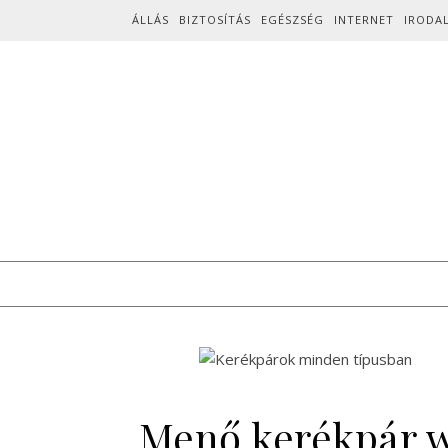
Skip to content
ÁLLÁS
BIZTOSÍTÁS
EGÉSZSÉG
INTERNET
IRODA
Menő kerékpár w