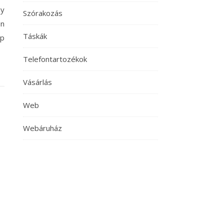
gy
Szórakozás
en
Táskák
op
Telefontartozékok
Vásárlás
Web
Webáruház