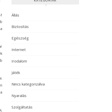
KATEGÓRIÁK
éz
Állás
bb
Biztosítás
ja
Egészség
ár
Internet
ek
mb
Irodalom
Játék
i.
Nincs kategorizálva
en
va
Nyaralás
Szolgáltatás
i,