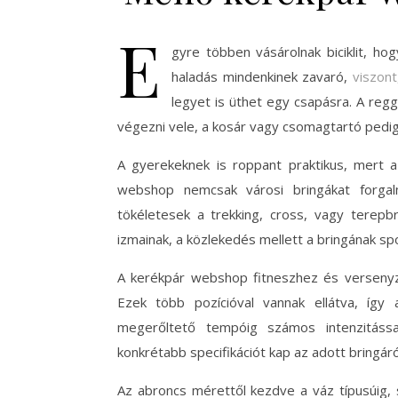
E
gyre többen vásárolnak biciklit, h
haladás mindenkinek zavaró,
viszon
legyet is üthet egy csapásra. A regg
végezni vele, a kosár vagy csomagtartó pedig
A gyerekeknek is roppant praktikus, mert a
webshop nemcsak városi bringákat forgalm
tökéletesek a trekking, cross, vagy terepb
izmainak, a közlekedés mellett a bringának sport
A kerékpár webshop fitneszhez és versenyzés
Ezek több pozícióval vannak ellátva, íg
megerőltető tempóig számos intenzitássa
konkrétabb specifikációt kap az adott bringáró
Az abroncs mérettől kezdve a váz típusúig, s