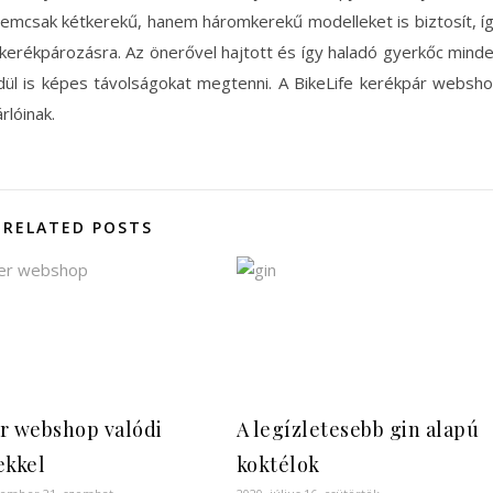
nemcsak kétkerekű, hanem háromkerekű modelleket is biztosít, í
a kerékpározásra. Az önerővel hajtott és így haladó gyerkőc mind
ül is képes távolságokat megtenni. A BikeLife kerékpár websh
rlóinak.
RELATED POSTS
r webshop valódi
A legízletesebb gin alapú
ekkel
koktélok