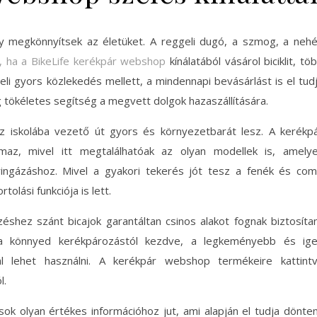
ogy megkönnyítsek az életüket. A reggeli dugó, a szmog, a neh
t, ha a BikeLife kerékpár webshop
kínálatából vásárol biciklit, tö
eli gyors közlekedés mellett, a mindennapi bevásárlást is el tud
 tökéletes segítség a megvett dolgok hazaszállítására.
z iskolába vezető út gyors és környezetbarát lesz. A kerékp
az, mivel itt megtalálhatóak az olyan modellek is, amely
ringázáshoz. Mivel a gyakori tekerés jót tesz a fenék és co
olási funkciója is lett.
hez szánt bicajok garantáltan csinos alakot fognak biztosítan
y a könnyed kerékpározástól kezdve, a legkeményebb és ig
l lehet használni. A kerékpár webshop termékeire kattint
l.
ok olyan értékes információhoz jut, ami alapján el tudja dönten