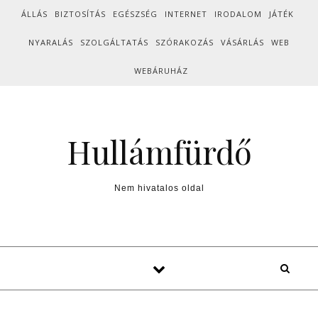
Skip to content
ÁLLÁS
BIZTOSÍTÁS
EGÉSZSÉG
INTERNET
IRODALOM
JÁTÉK
NYARALÁS
SZOLGÁLTATÁS
SZÓRAKOZÁS
VÁSÁRLÁS
WEB
WEBÁRUHÁZ
Hullámfürdő
Nem hivatalos oldal