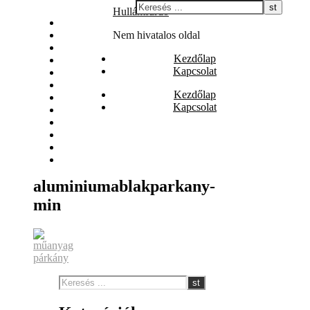
Skip
Hullámfürdő
Állás
to
Biztosítás
Nem hivatalos oldal
content
Egészség
Kezdőlap
Internet
Kapcsolat
Irodalom
Játék
Kezdőlap
Nyaralás
Kapcsolat
Szolgáltatás
Szórakozás
Vásárlás
Web
Webáruház
aluminiumablakparkany-
min