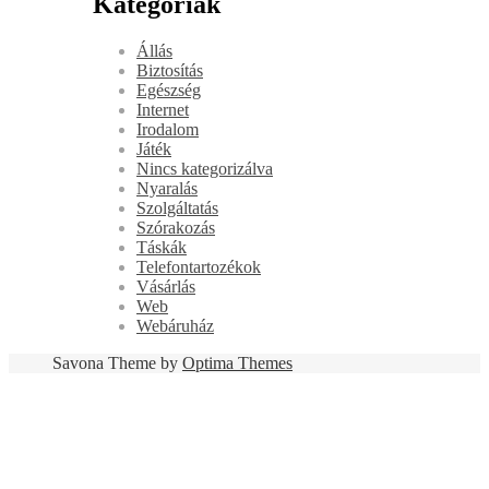
Kategóriák
Állás
Biztosítás
Egészség
Internet
Irodalom
Játék
Nincs kategorizálva
Nyaralás
Szolgáltatás
Szórakozás
Táskák
Telefontartozékok
Vásárlás
Web
Webáruház
Savona Theme by
Optima Themes