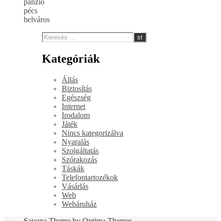
panzió
pécs
belváros
Kategóriák
Állás
Biztosítás
Egészség
Internet
Irodalom
Játék
Nincs kategorizálva
Nyaralás
Szolgáltatás
Szórakozás
Táskák
Telefontartozékok
Vásárlás
Web
Webáruház
Savona Theme by
Optima Themes