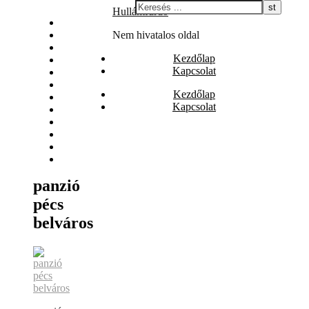
Skip
Hullámfürdő
Állás
to
Biztosítás
Nem hivatalos oldal
content
Egészség
Kezdőlap
Internet
Kapcsolat
Irodalom
Játék
Kezdőlap
Nyaralás
Kapcsolat
Szolgáltatás
Szórakozás
Vásárlás
Web
Webáruház
panzió
pécs
belváros