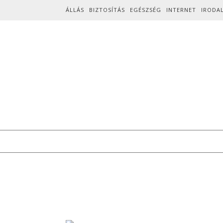
Skip to content
ÁLLÁS
BIZTOSÍTÁS
EGÉSZSÉG
INTERNET
IRODA