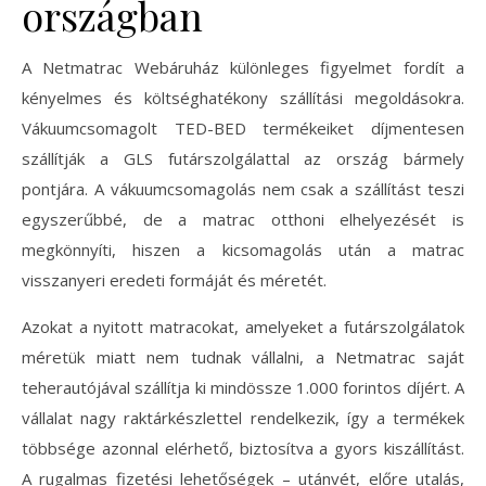
országban
A Netmatrac Webáruház különleges figyelmet fordít a
kényelmes és költséghatékony szállítási megoldásokra.
Vákuumcsomagolt TED-BED termékeiket díjmentesen
szállítják a GLS futárszolgálattal az ország bármely
pontjára. A vákuumcsomagolás nem csak a szállítást teszi
egyszerűbbé, de a matrac otthoni elhelyezését is
megkönnyíti, hiszen a kicsomagolás után a matrac
visszanyeri eredeti formáját és méretét.
Azokat a nyitott matracokat, amelyeket a futárszolgálatok
méretük miatt nem tudnak vállalni, a Netmatrac saját
teherautójával szállítja ki mindössze 1.000 forintos díjért. A
vállalat nagy raktárkészlettel rendelkezik, így a termékek
többsége azonnal elérhető, biztosítva a gyors kiszállítást.
A rugalmas fizetési lehetőségek – utánvét, előre utalás,