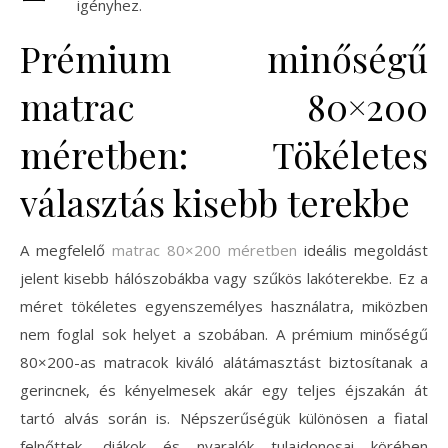
igényhez.
Prémium minőségű
matrac 80×200
méretben: Tökéletes
választás kisebb terekbe
A megfelelő
matrac 80×200 méretben
ideális megoldást
jelent kisebb hálószobákba vagy szűkös lakóterekbe. Ez a
méret tökéletes egyenszemélyes használatra, miközben
nem foglal sok helyet a szobában. A prémium minőségű
80×200-as matracok kiváló alátámasztást biztosítanak a
gerincnek, és kényelmesek akár egy teljes éjszakán át
tartó alvás során is. Népszerűségük különösen a fiatal
felnőttek, diákok és nyaralók tulajdonosai körében