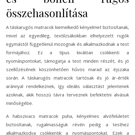
összehasonlítása
A táskarugós matracok kiemelkedő kényelmet biztosítanak,
mivel az egyedileg, textilzsákokban elhelyezett rugók
egymástól függetlenül mozognak és alkalmazkodnak a test
formájához. Ez a típus kiválóan csökkenti a
nyomáspontokat, támogatja a test minden részét, és jó
szellőzésének köszönhetően hűvös marad az éjszaka
során. A táskarugós matracok tartósak és jó ár-érték
aránnyal rendelkeznek, így ideális választást jelentenek
azoknak, akik hosszú távra terveznek befektetni alvásuk
minőségébe.
A habszivacs matracok puha, kényelmes alvófelületet
biztosítanak, rugalmasságuk révén pedig a testhez
alkalmazkodva csökkentik a nyomáspontokat. Ezek a