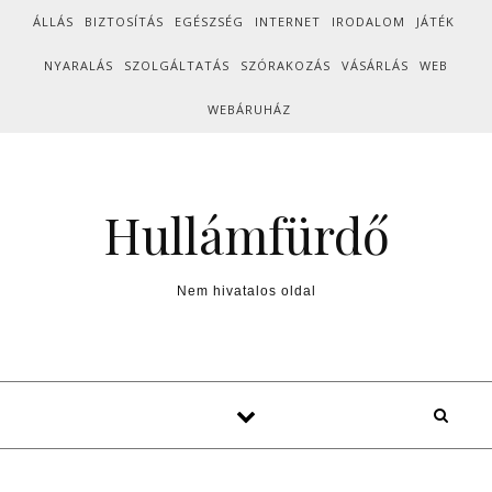
Skip to content
ÁLLÁS
BIZTOSÍTÁS
EGÉSZSÉG
INTERNET
IRODALOM
JÁTÉK
NYARALÁS
SZOLGÁLTATÁS
SZÓRAKOZÁS
VÁSÁRLÁS
WEB
WEBÁRUHÁZ
Hullámfürdő
Nem hivatalos oldal