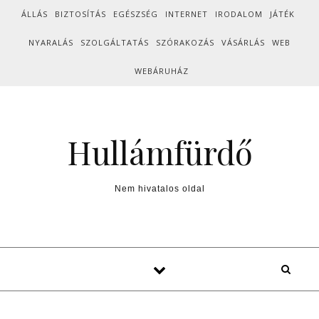
Skip to content
ÁLLÁS
BIZTOSÍTÁS
EGÉSZSÉG
INTERNET
IRODALOM
JÁTÉK
NYARALÁS
SZOLGÁLTATÁS
SZÓRAKOZÁS
VÁSÁRLÁS
WEB
WEBÁRUHÁZ
Hullámfürdő
Nem hivatalos oldal