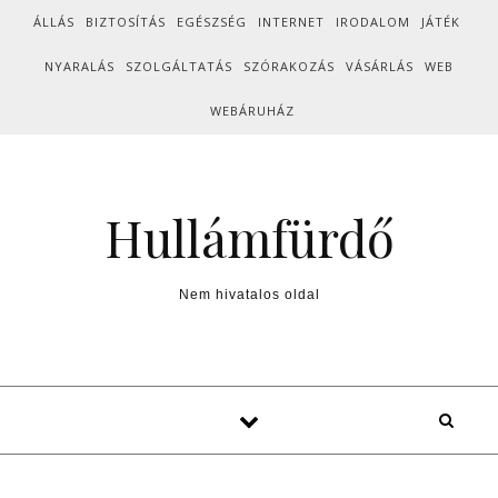
Skip to content
ÁLLÁS
BIZTOSÍTÁS
EGÉSZSÉG
INTERNET
IRODALOM
JÁTÉK
NYARALÁS
SZOLGÁLTATÁS
SZÓRAKOZÁS
VÁSÁRLÁS
WEB
WEBÁRUHÁZ
Hullámfürdő
Nem hivatalos oldal