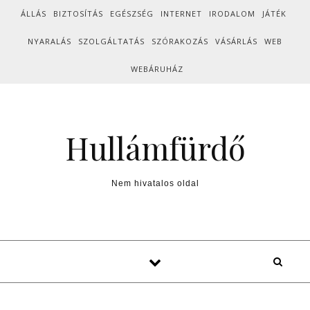
Skip to content
ÁLLÁS
BIZTOSÍTÁS
EGÉSZSÉG
INTERNET
IRODALOM
JÁTÉK
NYARALÁS
SZOLGÁLTATÁS
SZÓRAKOZÁS
VÁSÁRLÁS
WEB
WEBÁRUHÁZ
Hullámfürdő
Nem hivatalos oldal