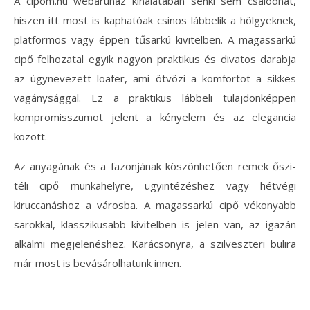
A cipom.hu webáruház kínálatában senki sem csalódhat,
hiszen itt most is kaphatóak csinos lábbelik a hölgyeknek,
platformos vagy éppen tűsarkú kivitelben.
A magassarkú
cipő felhozatal egyik nagyon praktikus és divatos darabja
az úgynevezett loafer, ami ötvözi a komfortot a sikkes
vagánysággal. Ez a praktikus lábbeli tulajdonképpen
kompromisszumot jelent a kényelem és az elegancia
között.
Az anyagának és a fazonjának köszönhetően remek őszi-
téli cipő munkahelyre, ügyintézéshez vagy hétvégi
kiruccanáshoz a városba. A magassarkú cipő vékonyabb
sarokkal, klasszikusabb kivitelben is jelen van, az igazán
alkalmi megjelenéshez. Karácsonyra, a szilveszteri bulira
már most is bevásárolhatunk innen.