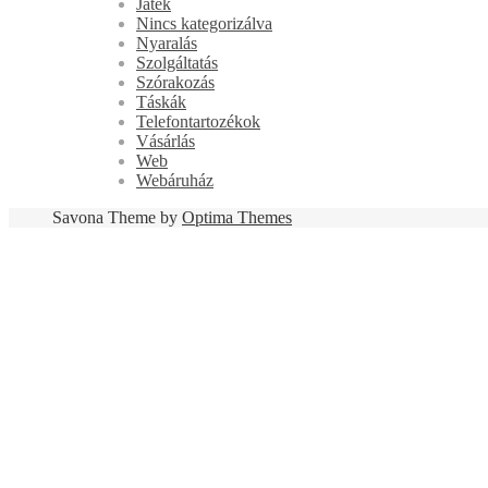
Játék
Nincs kategorizálva
Nyaralás
Szolgáltatás
Szórakozás
Táskák
Telefontartozékok
Vásárlás
Web
Webáruház
Savona Theme by
Optima Themes