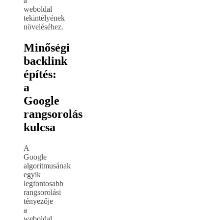
a
weboldal
tekintélyének
növeléséhez.
Minőségi
backlink
építés:
a
Google
rangsorolás
kulcsa
A
Google
algoritmusának
egyik
legfontosabb
rangsorolási
tényezője
a
weboldal