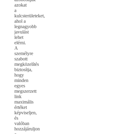
azokat
a
kulcsterületeket,
ahol a
legnagyobb
javulást
lehet
elérni.
A
személyre
szabott
megközelítés
biztosítja,
hogy
minden
egyes
megszerzett
link
maximális
értéket
képviseljen,
és
valóban
hozzájáruljon