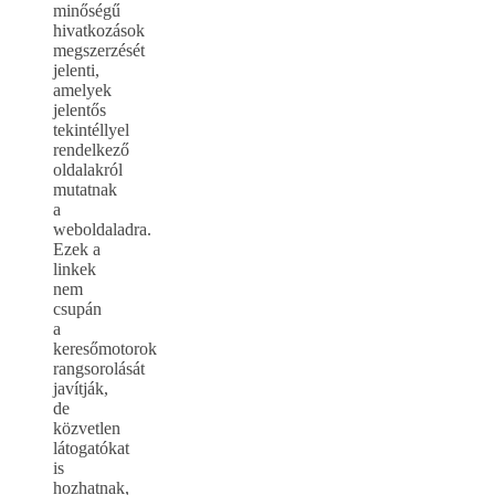
minőségű
hivatkozások
megszerzését
jelenti,
amelyek
jelentős
tekintéllyel
rendelkező
oldalakról
mutatnak
a
weboldaladra.
Ezek a
linkek
nem
csupán
a
keresőmotorok
rangsorolását
javítják,
de
közvetlen
látogatókat
is
hozhatnak,