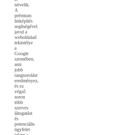
növelik.
A
prémium
linképítés
segítségével
javul a
weboldalad
tekintélye
a
Google
szemében,
ami
jobb
rangsorolást
eredményez,
és ez
végső
soron
több
szerves
látogatást
és
potenciális
ügyfelet
jelent a