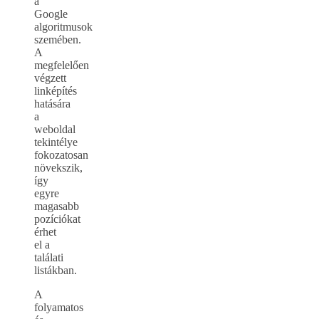
a
Google
algoritmusok
szemében.
A
megfelelően
végzett
linképítés
hatására
a
weboldal
tekintélye
fokozatosan
növekszik,
így
egyre
magasabb
pozíciókat
érhet
el a
találati
listákban.
A
folyamatos