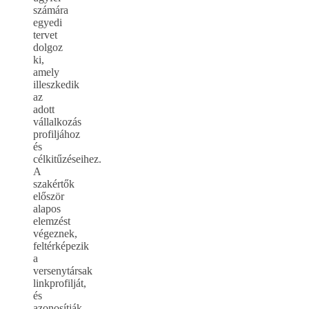
számára
egyedi
tervet
dolgoz
ki,
amely
illeszkedik
az
adott
vállalkozás
profiljához
és
célkitűzéseihez.
A
szakértők
először
alapos
elemzést
végeznek,
feltérképezik
a
versenytársak
linkprofilját,
és
azonosítják