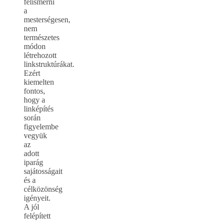
felismerni
a
mesterségesen,
nem
természetes
módon
létrehozott
linkstruktúrákat.
Ezért
kiemelten
fontos,
hogy a
linképítés
során
figyelembe
vegyük
az
adott
iparág
sajátosságait
és a
célközönség
igényeit.
A jól
felépített