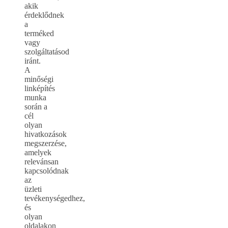
akik
érdeklődnek
a
terméked
vagy
szolgáltatásod
iránt.
A
minőségi
linképítés
munka
során a
cél
olyan
hivatkozások
megszerzése,
amelyek
relevánsan
kapcsolódnak
az
üzleti
tevékenységedhez,
és
olyan
oldalakon