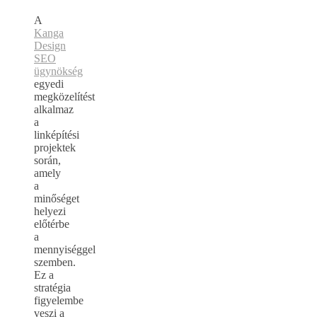
A
Kanga
Design
SEO
ügynökség
egyedi
megközelítést
alkalmaz
a
linképítési
projektek
során,
amely
a
minőséget
helyezi
előtérbe
a
mennyiséggel
szemben.
Ez a
stratégia
figyelembe
veszi a