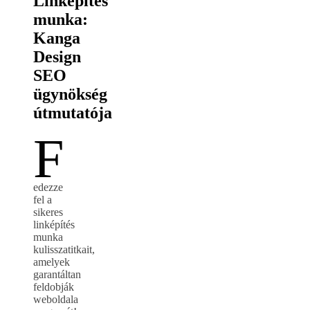
Linképítés
munka:
Kanga
Design
SEO
ügynökség
útmutatója
F
edezze
fel a
sikeres
linképítés
munka
kulisszatitkait,
amelyek
garantáltan
feldobják
weboldala