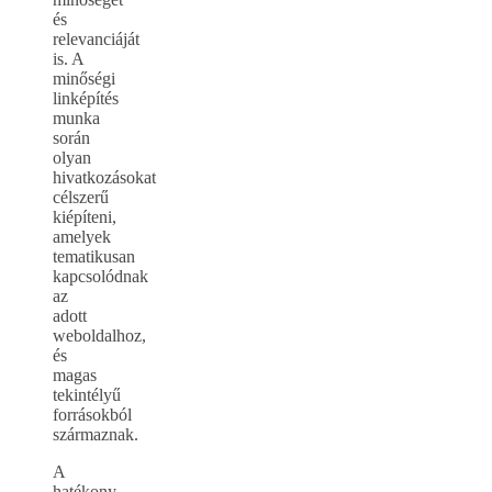
és
relevanciáját
is. A
minőségi
linképítés
munka
során
olyan
hivatkozásokat
célszerű
kiépíteni,
amelyek
tematikusan
kapcsolódnak
az
adott
weboldalhoz,
és
magas
tekintélyű
forrásokból
származnak.
A
hatékony