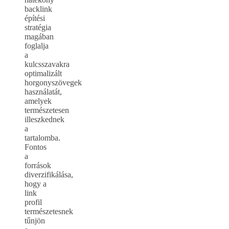
backlink
építési
stratégia
magában
foglalja
a
kulcsszavakra
optimalizált
horgonyszövegek
használatát,
amelyek
természetesen
illeszkednek
a
tartalomba.
Fontos
a
források
diverzifikálása,
hogy a
link
profil
természetesnek
tűnjön