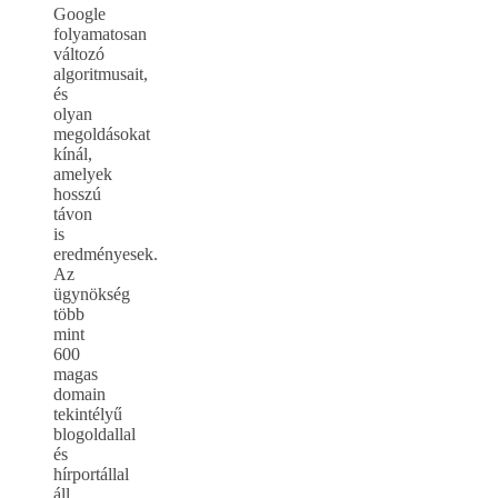
Google
folyamatosan
változó
algoritmusait,
és
olyan
megoldásokat
kínál,
amelyek
hosszú
távon
is
eredményesek.
Az
ügynökség
több
mint
600
magas
domain
tekintélyű
blogoldallal
és
hírportállal
áll