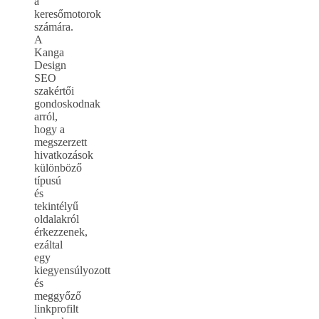
a
keresőmotorok
számára.
A
Kanga
Design
SEO
szakértői
gondoskodnak
arról,
hogy a
megszerzett
hivatkozások
különböző
típusú
és
tekintélyű
oldalakról
érkezzenek,
ezáltal
egy
kiegyensúlyozott
és
meggyőző
linkprofilt