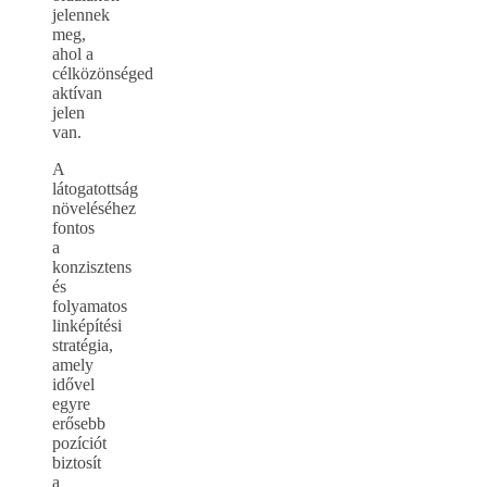
jelennek
meg,
ahol a
célközönséged
aktívan
jelen
van.
A
látogatottság
növeléséhez
fontos
a
konzisztens
és
folyamatos
linképítési
stratégia,
amely
idővel
egyre
erősebb
pozíciót
biztosít
a