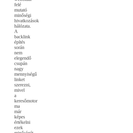
felé
mutató
minőségi
hivatkozások
hálózata.
A
backlink
építés
során
nem
elegendő
csupán
nagy
mennyiségű
linket
szerezni,
mivel
a
keresőmotor
ma
már
képes
értékelni
ezek
minőségét