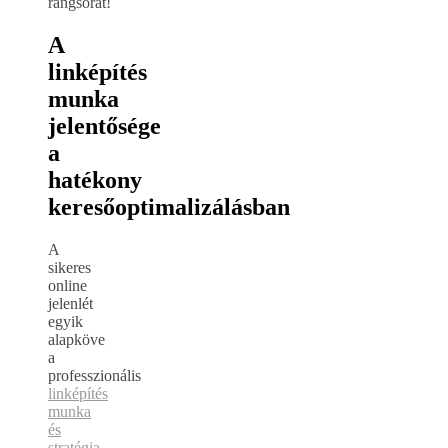
rangsorát!
A
linképítés
munka
jelentősége
a
hatékony
keresőoptimalizálásban
A
sikeres
online
jelenlét
egyik
alapköve
a
professzionális
linképítés
munka
és
stratégia
,