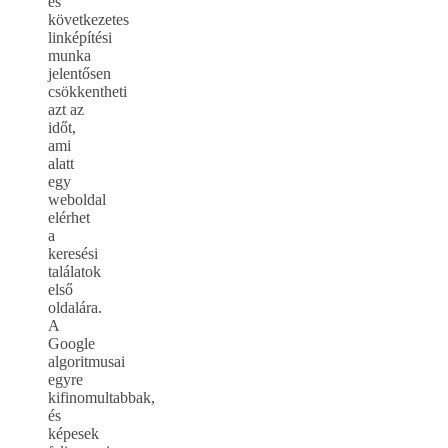
és
következetes
linképítési
munka
jelentősen
csökkentheti
azt az
időt,
ami
alatt
egy
weboldal
elérhet
a
keresési
találatok
első
oldalára.
A
Google
algoritmusai
egyre
kifinomultabbak,
és
képesek