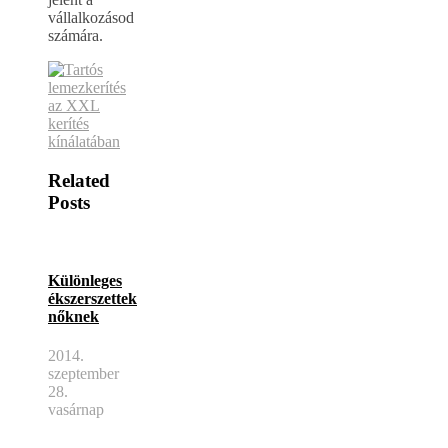
vállalkozásod
számára.
Related
Posts
Különleges
ékszerszettek
nőknek
2014.
szeptember
28.
vasárnap