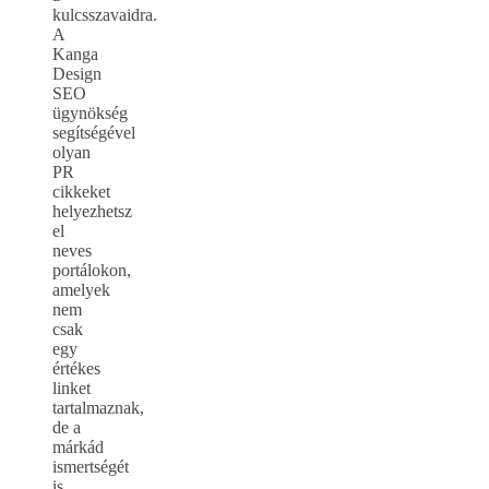
kulcsszavaidra.
A
Kanga
Design
SEO
ügynökség
segítségével
olyan
PR
cikkeket
helyezhetsz
el
neves
portálokon,
amelyek
nem
csak
egy
értékes
linket
tartalmaznak,
de a
márkád
ismertségét
is