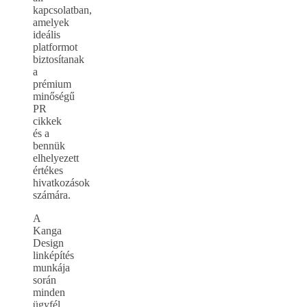
kapcsolatban,
amelyek
ideális
platformot
biztosítanak
a
prémium
minőségű
PR
cikkek
és a
bennük
elhelyezett
értékes
hivatkozások
számára.
A
Kanga
Design
linképítés
munkája
során
minden
ügyfél