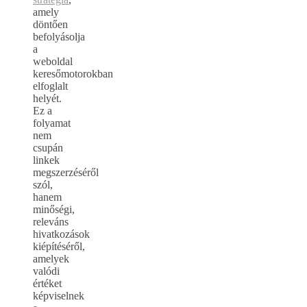
amely
döntően
befolyásolja
a
weboldal
keresőmotorokban
elfoglalt
helyét.
Ez a
folyamat
nem
csupán
linkek
megszerzéséről
szól,
hanem
minőségi,
releváns
hivatkozások
kiépítéséről,
amelyek
valódi
értéket
képviselnek