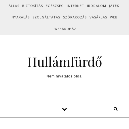
Skip to content
ÁLLÁS
BIZTOSÍTÁS
EGÉSZSÉG
INTERNET
IRODALOM
JÁTÉK
NYARALÁS
SZOLGÁLTATÁS
SZÓRAKOZÁS
VÁSÁRLÁS
WEB
WEBÁRUHÁZ
Hullámfürdő
Nem hivatalos oldal