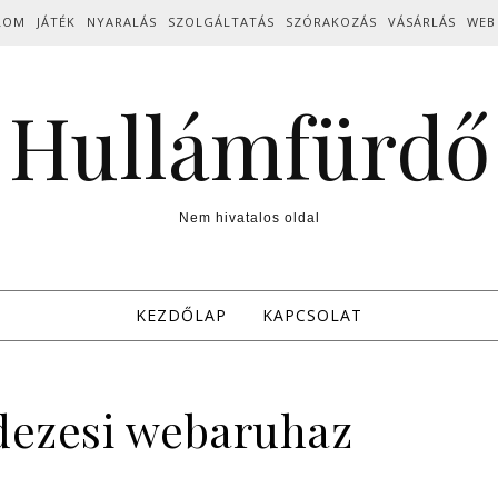
LOM
JÁTÉK
NYARALÁS
SZOLGÁLTATÁS
SZÓRAKOZÁS
VÁSÁRLÁS
WEB
Hullámfürdő
Nem hivatalos oldal
KEZDŐLAP
KAPCSOLAT
dezesi webaruhaz