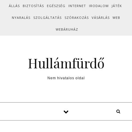
Skip to content
ÁLLÁS
BIZTOSÍTÁS
EGÉSZSÉG
INTERNET
IRODALOM
JÁTÉK
NYARALÁS
SZOLGÁLTATÁS
SZÓRAKOZÁS
VÁSÁRLÁS
WEB
WEBÁRUHÁZ
Hullámfürdő
Nem hivatalos oldal