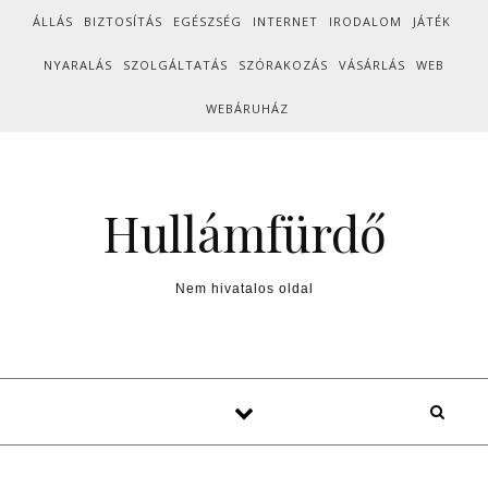
Skip to content
ÁLLÁS
BIZTOSÍTÁS
EGÉSZSÉG
INTERNET
IRODALOM
JÁTÉK
NYARALÁS
SZOLGÁLTATÁS
SZÓRAKOZÁS
VÁSÁRLÁS
WEB
WEBÁRUHÁZ
Hullámfürdő
Nem hivatalos oldal