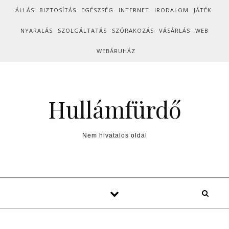
Skip to content
ÁLLÁS
BIZTOSÍTÁS
EGÉSZSÉG
INTERNET
IRODALOM
JÁTÉK
NYARALÁS
SZOLGÁLTATÁS
SZÓRAKOZÁS
VÁSÁRLÁS
WEB
WEBÁRUHÁZ
Hullámfürdő
Nem hivatalos oldal