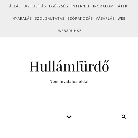
Skip to content
ÁLLÁS
BIZTOSÍTÁS
EGÉSZSÉG
INTERNET
IRODALOM
JÁTÉK
NYARALÁS
SZOLGÁLTATÁS
SZÓRAKOZÁS
VÁSÁRLÁS
WEB
WEBÁRUHÁZ
Hullámfürdő
Nem hivatalos oldal