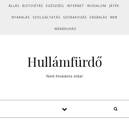
Skip to content
ÁLLÁS
BIZTOSÍTÁS
EGÉSZSÉG
INTERNET
IRODALOM
JÁTÉK
NYARALÁS
SZOLGÁLTATÁS
SZÓRAKOZÁS
VÁSÁRLÁS
WEB
WEBÁRUHÁZ
Hullámfürdő
Nem hivatalos oldal