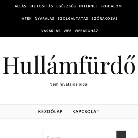
Skip to content
ÁLLÁS
BIZTOSÍTÁS
EGÉSZSÉG
INTERNET
IRODALOM
JÁTÉK
NYARALÁS
SZOLGÁLTATÁS
SZÓRAKOZÁS
VÁSÁRLÁS
WEB
WEBÁRUHÁZ
Hullámfürdő
Nem hivatalos oldal
KEZDŐLAP
KAPCSOLAT