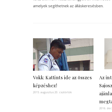
amelyek segíthetnek az álláskeresésben.
Vokk: Kattints ide az összes
Az in
képzéshez!
Sajos
2015. augusztus 20. csütörtök
ajánla
megta
2016. de