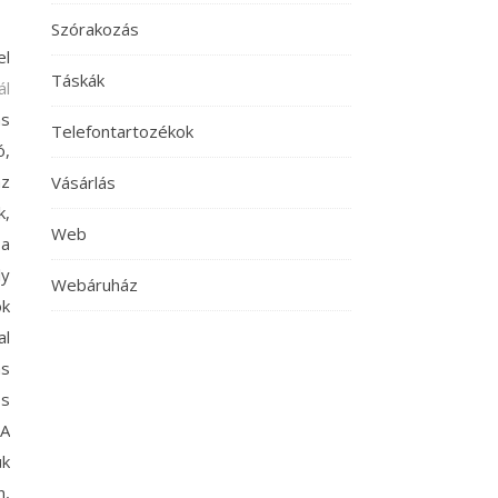
Szórakozás
el
Táskák
ál
ás
Telefontartozékok
ó,
az
Vásárlás
k,
Web
 a
ly
Webáruház
ok
al
ás
os
 A
ük
n,