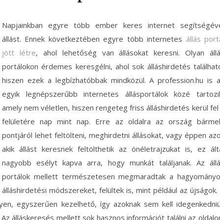
Napjainkban egyre több ember keres internet segítségév
állást. Ennek következtében egyre több internetes
állás port
jött létre
, ahol lehetőség van állásokat keresni. Olyan áll
portálokon érdemes keresgélni, ahol sok álláshirdetés találhat
hiszen ezek a legbízhatóbbak mindközül. A profession.hu is 
egyik legnépszerűbb internetes állásportálok közé tartozi
amely nem véletlen, hiszen rengeteg friss álláshirdetés kerül fel
felületére nap mint nap.
Erre az oldalra az ország bárme
pontjáról lehet feltölteni, meghirdetni állásokat, vagy éppen az
akik állást keresnek feltölthetik az önéletrajzukat is, ez ált
nagyobb esélyt kapva arra, hogy munkát találjanak. Az áll
portálok mellett természetesen megmaradtak a hagyomány
álláshirdetési módszereket, felültek is, mint például az újságok.
nnyen, egyszerűen kezelhető, így azoknak sem kell idegenkedni
Az álláskeresés mellett sok hasznos információt találni az oldalo