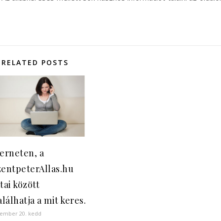
RELATED POSTS
terneten, a
zentpeterAllas.hu
tai között
lálhatja a mit keres.
cember 20. kedd