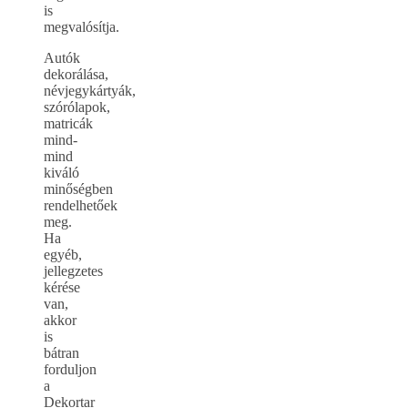
is
megvalósítja.
Autók
dekorálása,
névjegykártyák,
szórólapok,
matricák
mind-
mind
kiváló
minőségben
rendelhetőek
meg.
Ha
egyéb,
jellegzetes
kérése
van,
akkor
is
bátran
forduljon
a
Dekortar