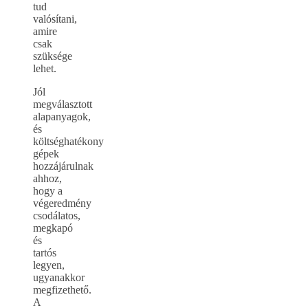
tud
valósítani,
amire
csak
szüksége
lehet.
Jól
megválasztott
alapanyagok,
és
költséghatékony
gépek
hozzájárulnak
ahhoz,
hogy a
végeredmény
csodálatos,
megkapó
és
tartós
legyen,
ugyanakkor
megfizethető.
A