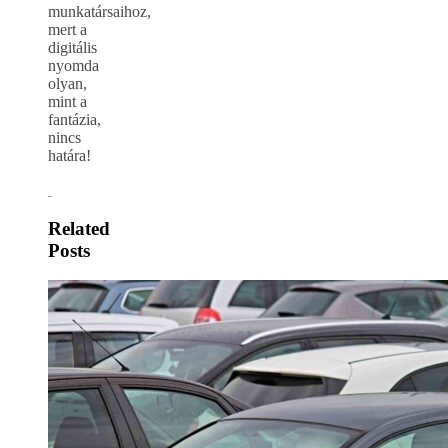
munkatársaihoz,
mert a
digitális
nyomda
olyan,
mint a
fantázia,
nincs
határa!
Related
Posts