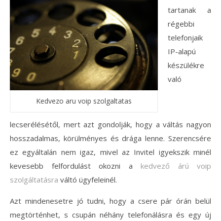
tartanak a
régebbi
telefonjaik
IP-alapú
készülékre
való
Kedvezo aru voip szolgaltatas
lecserélésétől, mert azt gondolják, hogy a váltás nagyon
hosszadalmas, körülményes és drága lenne. Szerencsére
ez egyáltalán nem igaz, mivel az Invitel igyekszik minél
kevesebb felfordulást okozni a
kedvező árú voip
szolgáltatásra
váltó ügyfeleinél.
Azt mindenesetre jó tudni, hogy a csere pár órán belül
megtörténhet, s csupán néhány telefonálásra és egy új