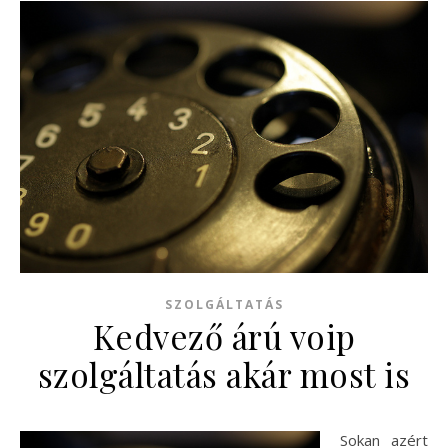
SZOLGÁLTATÁS
Kedvező árú voip
szolgáltatás akár most is
Sokan azért