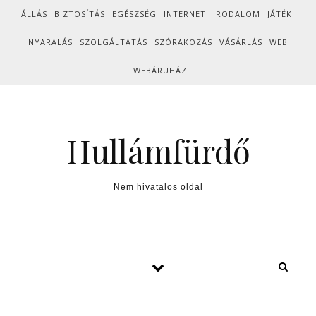
Skip to content
ÁLLÁS
BIZTOSÍTÁS
EGÉSZSÉG
INTERNET
IRODALOM
JÁTÉK
NYARALÁS
SZOLGÁLTATÁS
SZÓRAKOZÁS
VÁSÁRLÁS
WEB
WEBÁRUHÁZ
Hullámfürdő
Nem hivatalos oldal