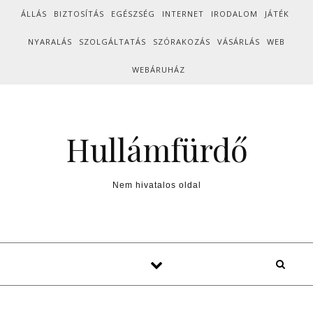
Skip to content
ÁLLÁS
BIZTOSÍTÁS
EGÉSZSÉG
INTERNET
IRODALOM
JÁTÉK
NYARALÁS
SZOLGÁLTATÁS
SZÓRAKOZÁS
VÁSÁRLÁS
WEB
WEBÁRUHÁZ
Hullámfürdő
Nem hivatalos oldal