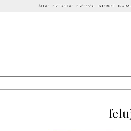
Skip to content
ÁLLÁS
BIZTOSÍTÁS
EGÉSZSÉG
INTERNET
IRODA
felu