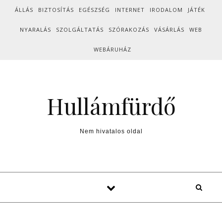
Skip to content
ÁLLÁS
BIZTOSÍTÁS
EGÉSZSÉG
INTERNET
IRODALOM
JÁTÉK
NYARALÁS
SZOLGÁLTATÁS
SZÓRAKOZÁS
VÁSÁRLÁS
WEB
WEBÁRUHÁZ
Hullámfürdő
Nem hivatalos oldal