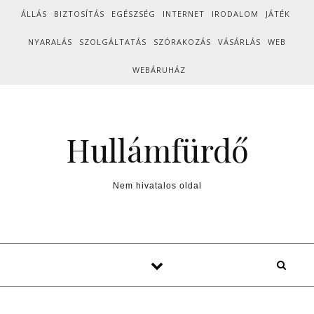
Skip to content
ÁLLÁS
BIZTOSÍTÁS
EGÉSZSÉG
INTERNET
IRODALOM
JÁTÉK
NYARALÁS
SZOLGÁLTATÁS
SZÓRAKOZÁS
VÁSÁRLÁS
WEB
WEBÁRUHÁZ
Hullámfürdő
Nem hivatalos oldal