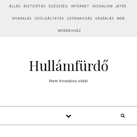
Skip to content
ÁLLÁS
BIZTOSÍTÁS
EGÉSZSÉG
INTERNET
IRODALOM
JÁTÉK
NYARALÁS
SZOLGÁLTATÁS
SZÓRAKOZÁS
VÁSÁRLÁS
WEB
WEBÁRUHÁZ
Hullámfürdő
Nem hivatalos oldal