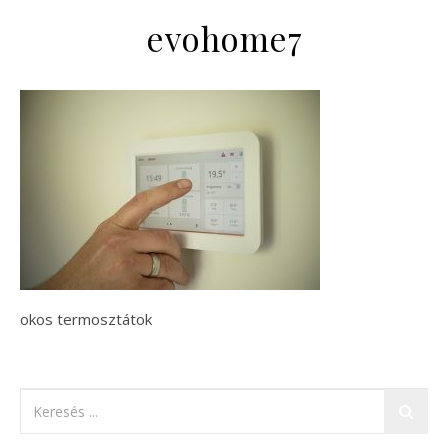
evohome7
okos termosztátok