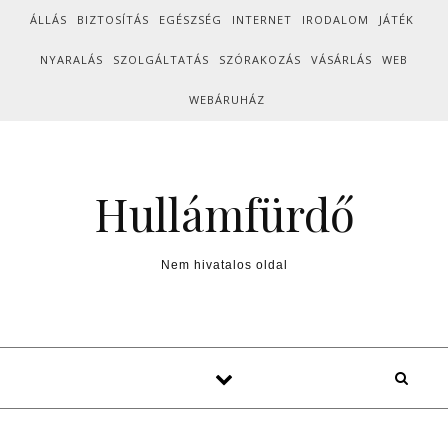
Skip to content
ÁLLÁS
BIZTOSÍTÁS
EGÉSZSÉG
INTERNET
IRODALOM
JÁTÉK
NYARALÁS
SZOLGÁLTATÁS
SZÓRAKOZÁS
VÁSÁRLÁS
WEB
WEBÁRUHÁZ
Hullámfürdő
Nem hivatalos oldal