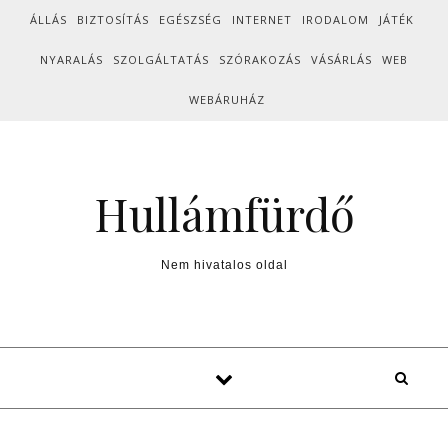
Skip to content
ÁLLÁS
BIZTOSÍTÁS
EGÉSZSÉG
INTERNET
IRODALOM
JÁTÉK
NYARALÁS
SZOLGÁLTATÁS
SZÓRAKOZÁS
VÁSÁRLÁS
WEB
WEBÁRUHÁZ
Hullámfürdő
Nem hivatalos oldal