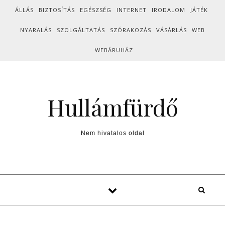
Skip to content
ÁLLÁS
BIZTOSÍTÁS
EGÉSZSÉG
INTERNET
IRODALOM
JÁTÉK
NYARALÁS
SZOLGÁLTATÁS
SZÓRAKOZÁS
VÁSÁRLÁS
WEB
WEBÁRUHÁZ
Hullámfürdő
Nem hivatalos oldal